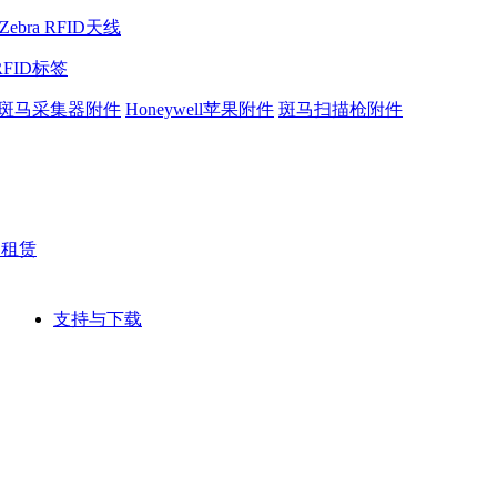
Zebra RFID天线
RFID标签
斑马采集器附件
Honeywell苹果附件
斑马扫描枪附件
网租赁
支持与下载