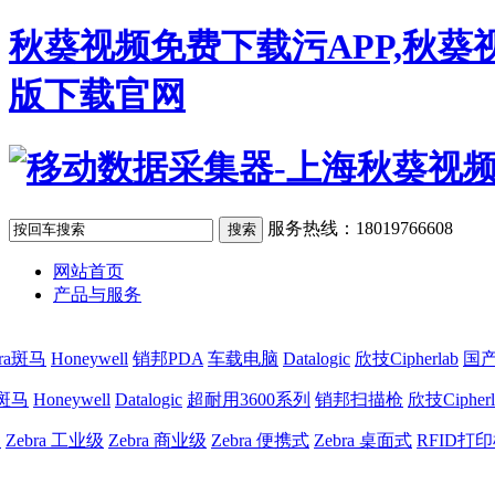
秋葵视频免费下载污APP,秋葵
版下载官网
服务热线：18019766608
网站首页
产品与服务
bra斑马
Honeywell
销邦PDA
车载电脑
Datalogic
欣技Cipherlab
国产
a斑马
Honeywell
Datalogic
超耐用3600系列
销邦扫描枪
欣技Cipherl
网
Zebra 工业级
Zebra 商业级
Zebra 便携式
Zebra 桌面式
RFID打