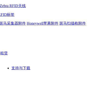
Zebra RFID天线
RFID标签
斑马采集器附件
Honeywell苹果附件
斑马扫描枪附件
网租赁
支持与下载