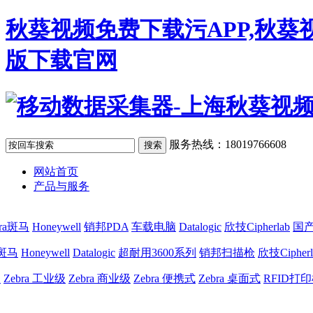
秋葵视频免费下载污APP,秋葵
版下载官网
服务热线：18019766608
网站首页
产品与服务
bra斑马
Honeywell
销邦PDA
车载电脑
Datalogic
欣技Cipherlab
国产
a斑马
Honeywell
Datalogic
超耐用3600系列
销邦扫描枪
欣技Cipherl
网
Zebra 工业级
Zebra 商业级
Zebra 便携式
Zebra 桌面式
RFID打