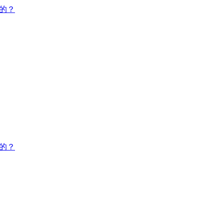
？
？