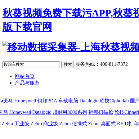
秋葵视频免费下载污APP,秋葵
版下载官网
服务热线：400-811-7372
网站首页
产品与服务
bra斑马
Honeywell
销邦PDA
车载电脑
Datalogic
欣技Cipherlab
国产
a斑马
Honeywell
Datalogic
超耐用3600系列
销邦扫描枪
欣技Cipherl
网
Zebra 工业级
Zebra 商业级
Zebra 便携式
Zebra 桌面式
RFID打