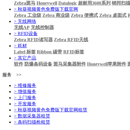
Zebra斑马
Honeywell
Datalogic
超耐用3600系列
销邦扫
> 秋葵视频黄色免费版下载官网
Zebra 工业级
Zebra 商业级
Zebra 便携式
Zebra 桌面式
> 无线网络
无线AP
无线控制器
> RFID设备
Zebra RFID读写器
Zebra RFID天线
> 耗材
Label 标签
Ribbon 碳带
RFID标签
> 其它产品
软件
防爆条码设备
斑马采集器附件
Honeywell苹果附件
服务 >>
> 维修服务
> 增值服务
> 上门服务
> 开发服务
> 秋葵视频黄色免费版下载官网租赁
> 数据采集器租赁
> 条码扫描枪租赁