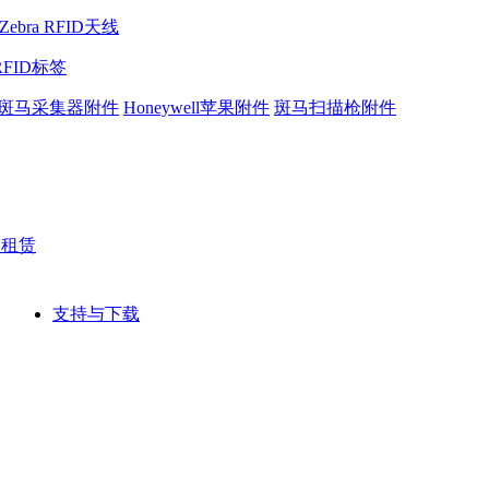
Zebra RFID天线
RFID标签
斑马采集器附件
Honeywell苹果附件
斑马扫描枪附件
网租赁
支持与下载