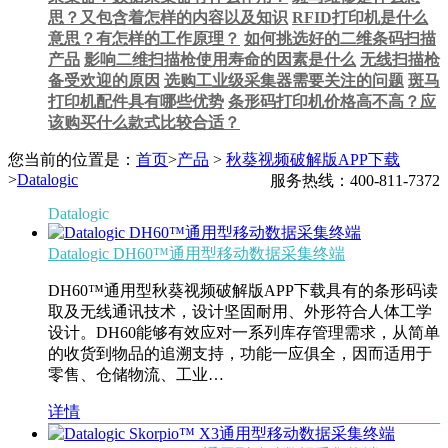
思？又包含着怎样的内容以及知识
RFID打印机是什么
意思？有怎样的工作原理？
如何挑选好的二维条码扫描
产品
影响二维扫描枪使用寿命的因素是什么
无线扫描枪
备受欢迎的原因
选购工业级采集器需要关注的问题
斑马
打印机配件具有哪些优势
条形码打印机价格高不高？应
该购买什么款式比较合适？
您当前的位置是：
首页
>
产品
>
秋葵视频破解版APP下载
>
Datalogic
服务热线：400-811-7372
Datalogic
Datalogic DH60™通用型移动数据采集终端
DH60™通用型秋葵视频破解版APP下载具有的条形码读
取及无线通讯技术，设计坚固耐用、外形符合人体工学
设计。DH60能够有效应对一系列库存管理需求，从简单
的收货到物品的追溯支持，功能一应俱全，因而适用于
零售、仓储物流、工业…
详情