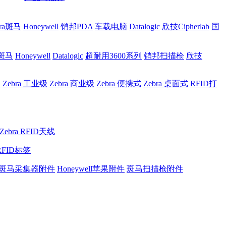
bra斑马
Honeywell
销邦PDA
车载电脑
Datalogic
欣技Cipherlab
国
a斑马
Honeywell
Datalogic
超耐用3600系列
销邦扫描枪
欣技
网
Zebra 工业级
Zebra 商业级
Zebra 便携式
Zebra 桌面式
RFID打
Zebra RFID天线
RFID标签
斑马采集器附件
Honeywell苹果附件
斑马扫描枪附件