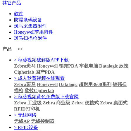
其它产品
软件
防爆条码设备
斑马采集器附件
Honeywell苹果附件
斑马扫描枪附件
产品 >>
> 秋葵视频破解版APP下载
Zebra斑马
Honeywell
销邦PDA
车载电脑
Datalogic
欣技
Cipherlab
国产PDA
> 成人秋葵视频在线观看
Zebra斑马
Honeywell
Datalogic
超耐用3600系列
销邦扫
描枪
欣技Cipherlab
> 秋葵视频黄色免费版下载官网
Zebra 工业级
Zebra 商业级
Zebra 便携式
Zebra 桌面式
RFID打印机
> 无线网络
无线AP
无线控制器
> RFID设备