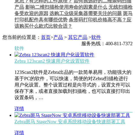
意思？有怎样的工作原理？
如何挑选好的二维条码扫描
产品
影响二维扫描枪使用寿命的因素是什么
无线扫描枪
备受欢迎的原因
选购工业级采集器需要关注的问题
斑马
打印机配件具有哪些优势
条形码打印机价格高不高？应
该购买什么款式比较合适？
您当前的位置是：
首页
>
产品
>
其它产品
>
软件
服务热线：400-811-7372
软件
Zebra 123scan2 快速用户化设置软件
123Scan2软件是Zebra出品的一款简单易用，功能强大的
基于PC的软件，可以快速，简便的对Zebra扫描枪进行
用户化设置。整个设置过程是向导式的，设置文件可以
保存下来，或者直接加载到扫描枪，也可以直接打印出
设置条码，…
详情
Zebra斑马 StageNow 安卓系统移动设备快速部署工具
详情