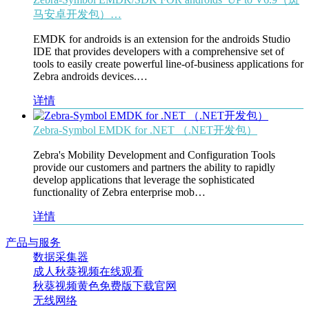
马安卓开发包）…
EMDK for androids is an extension for the androids Studio
IDE that provides developers with a comprehensive set of
tools to easily create powerful line-of-business applications for
Zebra androids devices.…
详情
Zebra-Symbol EMDK for .NET （.NET开发包）
Zebra's Mobility Development and Configuration Tools
provide our customers and partners the ability to rapidly
develop applications that leverage the sophisticated
functionality of Zebra enterprise mob…
详情
产品与服务
数据采集器
成人秋葵视频在线观看
秋葵视频黄色免费版下载官网
无线网络