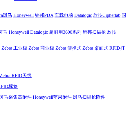
bra斑马
Honeywell
销邦PDA
车载电脑
Datalogic
欣技Cipherlab
国
a斑马
Honeywell
Datalogic
超耐用3600系列
销邦扫描枪
欣技
网
Zebra 工业级
Zebra 商业级
Zebra 便携式
Zebra 桌面式
RFID打
Zebra RFID天线
RFID标签
斑马采集器附件
Honeywell苹果附件
斑马扫描枪附件