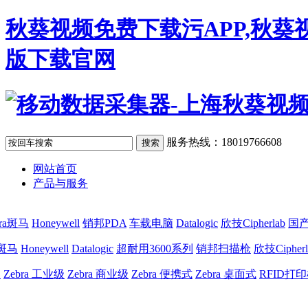
秋葵视频免费下载污APP,秋葵
版下载官网
服务热线：18019766608
网站首页
产品与服务
bra斑马
Honeywell
销邦PDA
车载电脑
Datalogic
欣技Cipherlab
国产
a斑马
Honeywell
Datalogic
超耐用3600系列
销邦扫描枪
欣技Cipherl
网
Zebra 工业级
Zebra 商业级
Zebra 便携式
Zebra 桌面式
RFID打