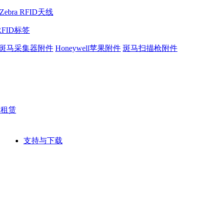
Zebra RFID天线
RFID标签
斑马采集器附件
Honeywell苹果附件
斑马扫描枪附件
网租赁
支持与下载