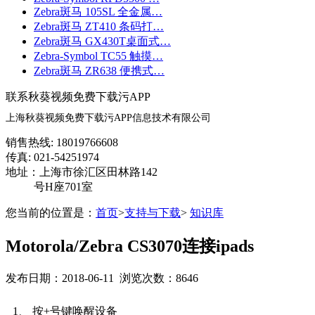
Zebra斑马 105SL 全金属…
Zebra斑马 ZT410 条码打…
Zebra斑马 GX430T桌面式…
Zebra-Symbol TC55 触摸…
Zebra斑马 ZR638 便携式…
联系秋葵视频免费下载污APP
上海秋葵视频免费下载污APP信息技术有限公司
销售热线: 18019766608
传真: 021-54251974
地址：上海市徐汇区田林路142
号H座701室
您当前的位置是：
首页
>
支持与下载
>
知识库
Motorola/Zebra CS3070连接ipads
发布日期：2018-06-11 浏览次数：8646
1、
按
+
号键唤醒设备