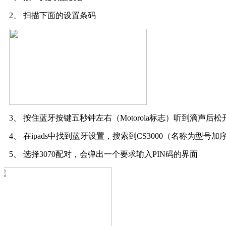
2、
扫描下面的设置条码
3、
按住蓝牙按键五秒钟左右（
Motorola
标志）听到滴声后松
4、
在
ipads
中找到蓝牙设置，搜索到
CS3000
（名称为型号加
5、
选择
3070
配对，会弹出一个要求输入
PIN
码的界面