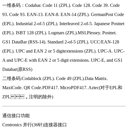
一维条码：Codabar. Code 11 (ZPL). Code 128. Code 39. Code
93. Code 93. EAN-13. EAN-8. EAN-14 (ZPL). GermanPost Code
(EPL). Industrial 2-of-5 (ZPL). Interleaved 2-of-5. Japanese Postnet
(EPL). ISBT 128 (ZPL). Logmars (ZPL).MSI.Plessey. Postnet.
GS1 DataBar (RSS-14). Standard 2-of-5 (ZPL). UCC/EAN-128
(EPL). UPC and EAN 2 or 5 digitextensions (ZPL). UPC-A. UPC-
A and UPC-E with EAN 2 or 5 digit extensions. UPC-E, and GS1
Databar(原RSS)
二维条码:Codablock (ZPL). Code 49 (ZPL).Data Matrix.
MaxiCode. QR Code.PDF417. MicroPDF417. Aztec(对于EPL和
ZPL，注明的除外)
通信接口功能
Centronics 并行(36针)连接器接口