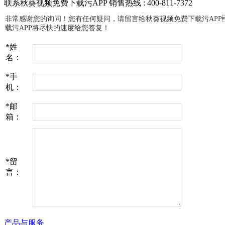
联系秋葵视频免费下载污APP
销售热线 : 400-811-7372
非常感谢您的询问！您有任何疑问，请留言给秋葵视频免费下载污A
载污APP将尽快的速度给您答复！
*
姓
名：
*
手
机：
*
邮
箱：
*
留
言：
产品与服务