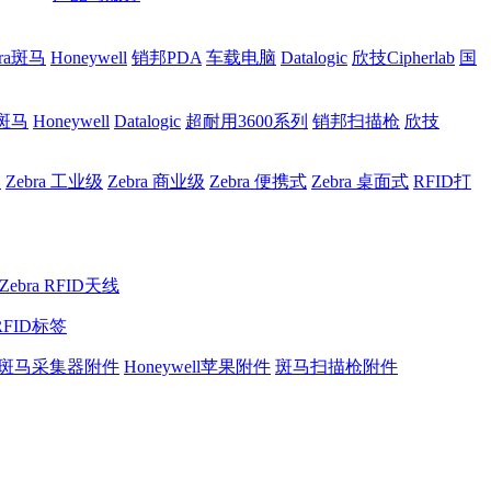
bra斑马
Honeywell
销邦PDA
车载电脑
Datalogic
欣技Cipherlab
国
a斑马
Honeywell
Datalogic
超耐用3600系列
销邦扫描枪
欣技
网
Zebra 工业级
Zebra 商业级
Zebra 便携式
Zebra 桌面式
RFID打
Zebra RFID天线
RFID标签
斑马采集器附件
Honeywell苹果附件
斑马扫描枪附件