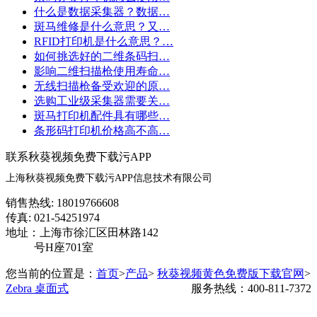
什么是数据采集器？数据…
斑马维修是什么意思？又…
RFID打印机是什么意思？…
如何挑选好的二维条码扫…
影响二维扫描枪使用寿命…
无线扫描枪备受欢迎的原…
选购工业级采集器需要关…
斑马打印机配件具有哪些…
条形码打印机价格高不高…
联系秋葵视频免费下载污APP
上海秋葵视频免费下载污APP信息技术有限公司
销售热线: 18019766608
传真: 021-54251974
地址：上海市徐汇区田林路142
号H座701室
您当前的位置是：
首页
>
产品
>
秋葵视频黄色免费版下载官网
>
Zebra 桌面式
服务热线：400-811-7372