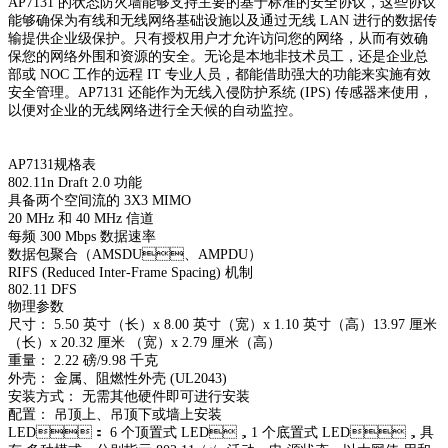
AP7131 的状态防火墙能够支持主要的基于标准的安全协议，这些协议
能够确保为有线和无线网络基础设施以及通过无线 LAN 进行的数据传
输提供企业级保护。只有授权用户才允许访问您
的网络，从而有效确
保您的网络外围和资源的安全。无论是本地非技术员工，还是企业总
部或 NOC 工作的远程 IT 专业人员，都能借助强大的功能来实施有效
安全管理。AP7131 还能作为无
线入侵防护系统 (IPS) 传感器来使用，
以便对企业的无线网络进行全天候的自动监控。
AP7131规格表
802.11n Draft 2.0 功能
具备两个空间流的 3X3 MIMO
20 MHz 和 40 MHz 信道
每频 300 Mbps 数据速率
数据包聚合（AMSDU、AMPDU）
RIFS (Reduced Inter-Frame Spacing) 机制
802.11 DFS
物理参数
尺寸： 5.50 英寸（长）x 8.00 英寸（宽）x 1.10 英寸（高）13.97 厘米
（长）x 20.32 厘米 （宽）x 2.79 厘米（高）
重量： 2.22 磅/9.98 千克
外壳： 金属、阻燃性外壳 (UL2043)
安装方式： 无需其他硬件即可进行安装
配置： 吊顶上、吊顶下或墙上安装
LED： 6 个顶置式 LED，1 个底置式 LED，具