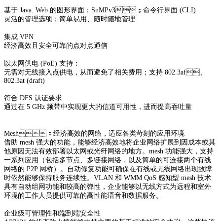
基于 Java. Web 的图形界面；SnMPv3；命令行界面 (CLI)
灵活的管理选项；简单易用、随时随地管理
集成 VPN
经济高效且安全可靠的点对点通信
以太网供电 (PoE) 支持：
无需对无线接入点供电，从而避免了相关费用；支持 802.3af、
802.3at (draft)
符合 DFS 认证要求
通过在 5 GHz 频带中实现更大的信道可用性，进而提高吞吐量
Mesh：经济高效的网络，适应各类苛刻的应用环境
借助 mesh 强大的功能，能够经济高效地将企业网络扩展到因成本或其
他原因无法有效部署以太网或光纤网络的地方。mesh 功能强大，支持
一系列应用（包括多节点、多链接网络，以及简
单的可连接两个有线
网络的 P2P 网桥）。自动修复功能可确保在有线或无线网络出现故障
时依然能够保持服务连续性。VLAN 和 WMM QoS 感知型 mesh 技术
具有自动组网功能和较高的
弹性，企业能够以无线方式为远程和室外
环境的工作人员提供可靠的高性能语音和数据服务。
企业级可管理性和端到端安全性