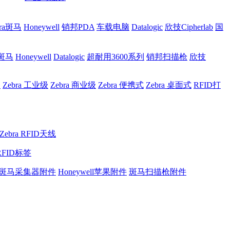
bra斑马
Honeywell
销邦PDA
车载电脑
Datalogic
欣技Cipherlab
国
a斑马
Honeywell
Datalogic
超耐用3600系列
销邦扫描枪
欣技
网
Zebra 工业级
Zebra 商业级
Zebra 便携式
Zebra 桌面式
RFID打
Zebra RFID天线
RFID标签
斑马采集器附件
Honeywell苹果附件
斑马扫描枪附件